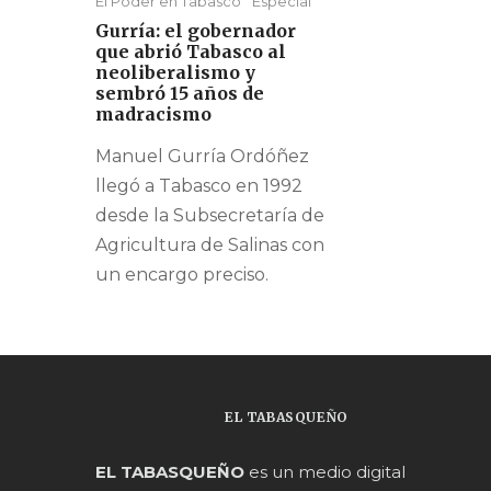
El Poder en Tabasco
Especial
Gurría: el gobernador
que abrió Tabasco al
neoliberalismo y
sembró 15 años de
madracismo
Manuel Gurría Ordóñez
llegó a Tabasco en 1992
desde la Subsecretaría de
Agricultura de Salinas con
un encargo preciso.
EL TABASQUEÑO
EL TABASQUEÑO
es un medio digital