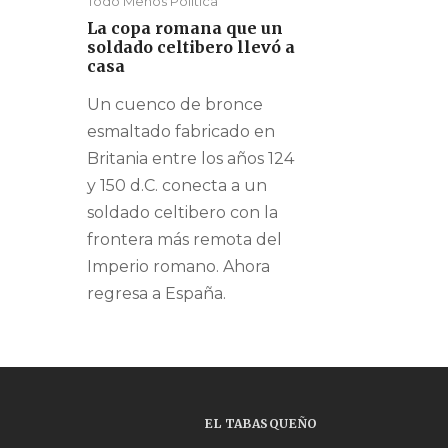
Todo Menos Política
La copa romana que un
soldado celtibero llevó a
casa
Un cuenco de bronce
esmaltado fabricado en
Britania entre los años 124
y 150 d.C. conecta a un
soldado celtibero con la
frontera más remota del
Imperio romano. Ahora
regresa a España.
EL TABASQUEÑO