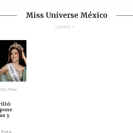
Miss Universe México
Latest
S | Fher
illó:
mpone
as y
 Esta