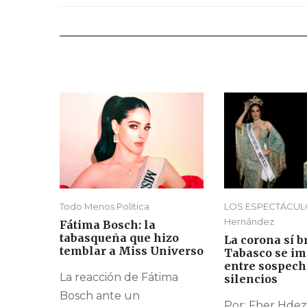
Todo Menos Política
LOS ESPECTÁCULO
Hernández
Fátima Bosch: la
tabasqueña que hizo
La corona sí br
temblar a Miss Universo
Tabasco se i
entre sospech
La reacción de Fátima
silencios
Bosch ante un
Por: Fher Hdez