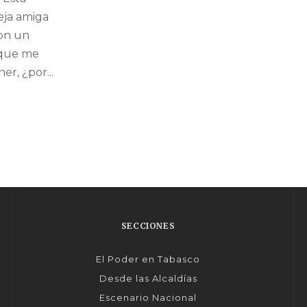
eja amiga
on un
 que me
er, ¿por...
SECCIONES
El Poder en Tabasco
Desde las Alcaldías
Escenario Nacional