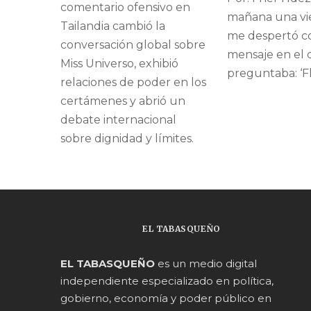
comentario ofensivo en
mañana una vi
Tailandia cambió la
me despertó c
conversación global sobre
mensaje en el
Miss Universo, exhibió
preguntaba: ‘Fh
relaciones de poder en los
certámenes y abrió un
debate internacional
sobre dignidad y límites.
EL TABASQUEÑO
EL TABASQUEÑO
es un medio digital
independiente especializado en política,
gobierno, economía y poder público en