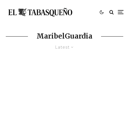
MaribelGuardia
Latest