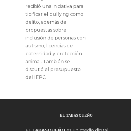
recibió una iniciativa para
tipificar el bullying como
delito, además de
propuestas sobre
inclusión de personas con
autismo, licencias de
paternidad y protección
animal. También se
discutió el presupuesto
del IEPC.
EL TABASQUEÑO
EL TABASQUEÑO
es un medio digital