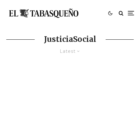
JusticiaSocial
Latest