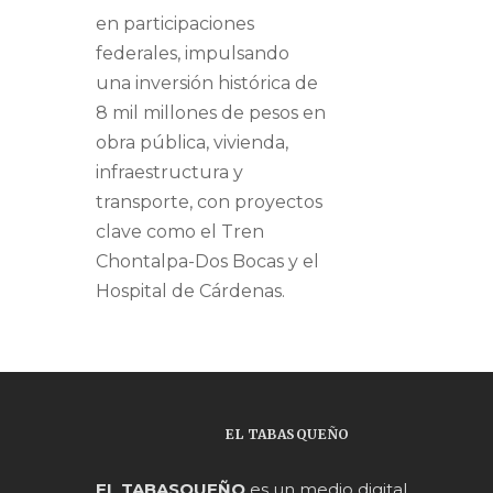
en participaciones
federales, impulsando
una inversión histórica de
8 mil millones de pesos en
obra pública, vivienda,
infraestructura y
transporte, con proyectos
clave como el Tren
Chontalpa-Dos Bocas y el
Hospital de Cárdenas.
EL TABASQUEÑO
EL TABASQUEÑO
es un medio digital