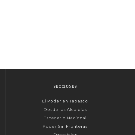
SECCIONES
El Poder en Tabasco
Desde las Alcaldías
Escenario Nacional
Poder Sin Fronteras
Especiales