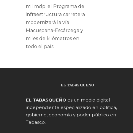
mil mdp, el Programa de
infraestructura carretera
modernizará la vía
Macuspana-Escárcega y
miles de kilómetros en
todo el país.
EL TABASQUEÑO
EL TABASQUEÑO
es un medio digital
independiente especializado en política,
gobierno, economía y poder público en
Tabasco.