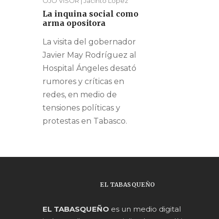
OJO VISOR | Jacinto López
La inquina social como
arma opositora
La visita del gobernador
Javier May Rodríguez al
Hospital Ángeles desató
rumores y críticas en
redes, en medio de
tensiones políticas y
protestas en Tabasco.
EL TABASQUEÑO
EL TABASQUEÑO
es un medio digital