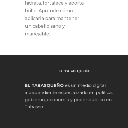
hidrata, fortalece y aporta
brillo. Aprende cómo
aplicarla para mantener
un cabello sano y
manejable.
EL TABASQUEÑO
EL TABASQUEÑO
es un medio digital
independiente especializado en política,
gobierno, economía y poder público en
Tabasco.