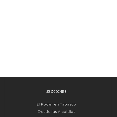
SECCIONES
El Poder en Tabasco
Desde las Alcaldías