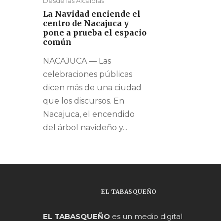
Desde las Alcaldías
La Navidad enciende el
centro de Nacajuca y
pone a prueba el espacio
común
NACAJUCA.— Las
celebraciones públicas
dicen más de una ciudad
que los discursos. En
Nacajuca, el encendido
del árbol navideño y...
EL TABASQUEÑO
EL TABASQUEÑO
es un medio digital