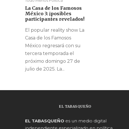
Todo Menos Política
La Casa de los Famosos
México 3: ¡posibles
participantes revelados!
El popular reality show La
Casa de los Famosos
México regresará con su
tercera temporada el
próximo domingo 27 de
julio de 2025. La...
EL TABASQUEÑO
EL TABASQUEÑO
es un medio digital
independiente especializado en política,