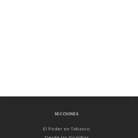
SECCIONES
El Poder en Tabasco
Desde las Alcaldías