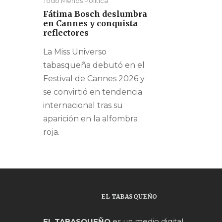
Todo Menos Política
Fátima Bosch deslumbra
en Cannes y conquista
reflectores
La Miss Universo
tabasqueña debutó en el
Festival de Cannes 2026 y
se convirtió en tendencia
internacional tras su
aparición en la alfombra
roja.
EL TABASQUEÑO
EL TABASQUEÑO
es un medio digital