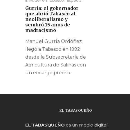
El Poder en Tabasco
Especial
Gurría: el gobernador
que abrió Tabasco al
neoliberalismo y
sembró 15 años de
madracismo
Manuel Gurría Ordóñez
llegó a Tabasco en 1992
desde la Subsecretaría de
Agricultura de Salinas con
un encargo preciso.
EL TABASQUEÑO
EL TABASQUEÑO
es un medio digital