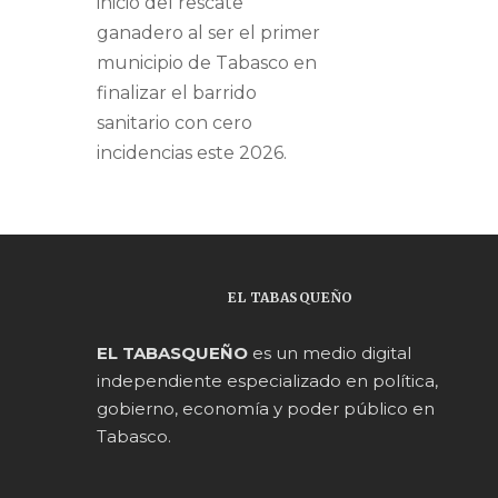
inicio del rescate
ganadero al ser el primer
municipio de Tabasco en
finalizar el barrido
sanitario con cero
incidencias este 2026.
EL TABASQUEÑO
EL TABASQUEÑO
es un medio digital
independiente especializado en política,
gobierno, economía y poder público en
Tabasco.