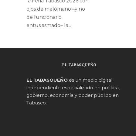
la Feria Tabasco 2026 con
ojos de melómano –y no
de funcionario
entusiasmado– la...
EL TABASQUEÑO
EL TABASQUEÑO
es un medio digital
independiente especializado en política,
gobierno, economía y poder público en
Tabasco.