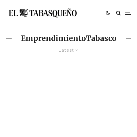
EmprendimientoTabasco
Latest