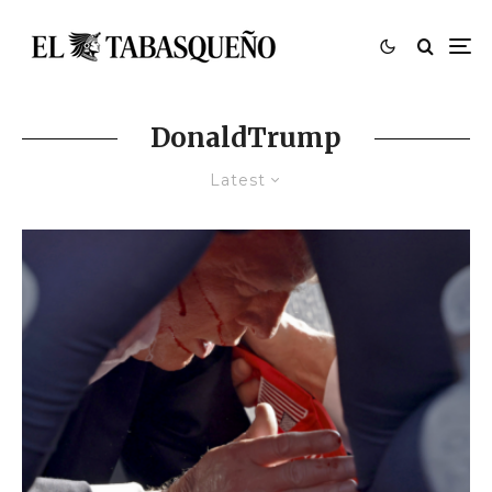
DonaldTrump
Latest