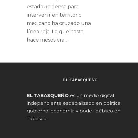
estadounidense para
intervenir en territorio
mexicano ha cruzado una
línea roja. Lo que hasta
hace meses era...
EL TABASQUEÑO
EL TABASQUEÑO
es un medio digital
independiente especializado en política,
gobierno, economía y poder público en
Tabasco.