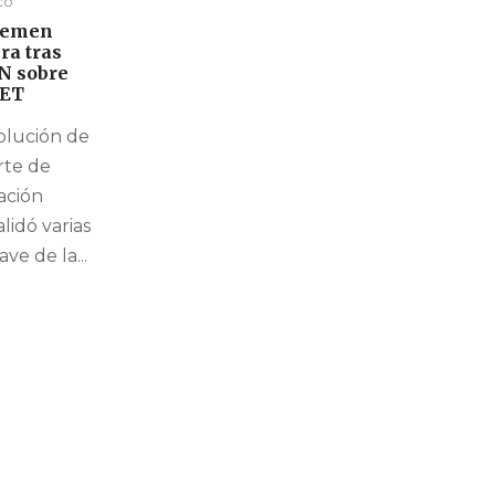
co
 temen
ra tras
JN sobre
SET
solución de
rte de
Nación
lidó varias
ave de la...