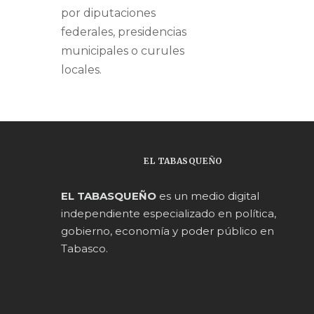
por diputaciones
federales, presidencias
municipales o curules
locales.
EL TABASQUEÑO
EL TABASQUEÑO
es un medio digital
independiente especializado en política,
gobierno, economía y poder público en
Tabasco.