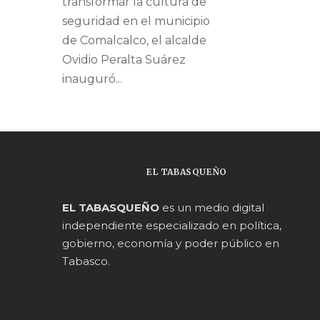
transformar la cultura de
seguridad en el municipio
de Comalcalco, el alcalde
Ovidio Peralta Suárez
inauguró...
EL TABASQUEÑO
EL TABASQUEÑO
es un medio digital
independiente especializado en política,
gobierno, economía y poder público en
Tabasco.