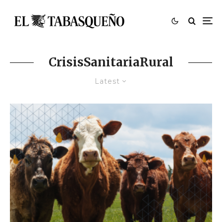
CrisisSanitariaRural
Latest