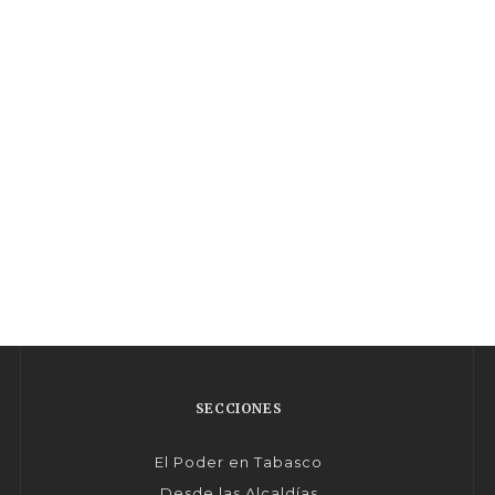
SECCIONES
El Poder en Tabasco
Desde las Alcaldías