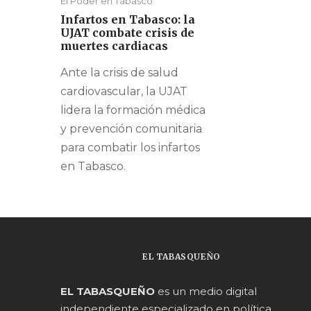
El Poder en Tabasco
Infartos en Tabasco: la
UJAT combate crisis de
muertes cardiacas
Ante la crisis de salud
cardiovascular, la UJAT
lidera la formación médica
y prevención comunitaria
para combatir los infartos
en Tabasco.
EL TABASQUEÑO
EL TABASQUEÑO
es un medio digital
independiente especializado en política,