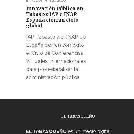
El Poder en Tabasco
Innovación Pública en
Tabasco: IAP e INAP
España cierran ciclo
global
IAP Tabasco y el INAP de
España cierran con éxito
el Ciclo de Conferencias
Virtuales Internacionales
para profesionalizar la
administración pública.
EL TABASQUEÑO
EL TABASQUEÑO
es un medio digital