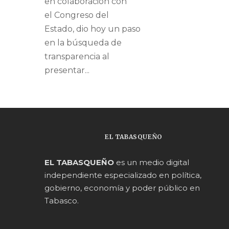
en colaboración con
el Congreso del
Estado, dio hoy un paso
en la búsqueda de
transparencia al
presentar...
EL TABASQUEÑO
EL TABASQUEÑO
es un medio digital
independiente especializado en política,
gobierno, economía y poder público en
Tabasco.