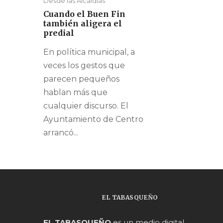
Desde las Alcaldías
Cuando el Buen Fin
también aligera el
predial
En política municipal, a
veces los gestos que
parecen pequeños
hablan más que
cualquier discurso. El
Ayuntamiento de Centro
arrancó...
EL TABASQUEÑO
EL TABASQUEÑO
es un medio digital