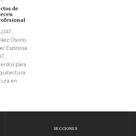
co
ctos de
lecen
rofesional
 UJAT,
áez Osorio,
ier Espinosa
AT,
erdos para
rquitectura
ctura en
SECCIONES