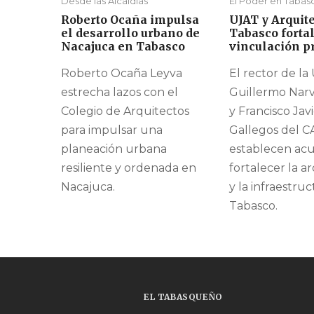
Desde las Alcaldías
El Poder en Tabas
Roberto Ocaña impulsa
UJAT y Arquite
el desarrollo urbano de
Tabasco forta
Nacajuca en Tabasco
vinculación p
Roberto Ocaña Leyva
El rector de la
estrecha lazos con el
Guillermo Narv
Colegio de Arquitectos
y Francisco Jav
para impulsar una
Gallegos del C
planeación urbana
establecen acu
resiliente y ordenada en
fortalecer la a
Nacajuca.
y la infraestru
Tabasco.
EL TABASQUEÑO