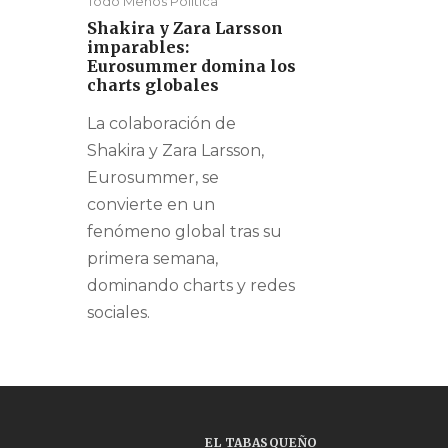
Todo Menos Política
Shakira y Zara Larsson
imparables:
Eurosummer domina los
charts globales
La colaboración de
Shakira y Zara Larsson,
Eurosummer, se
convierte en un
fenómeno global tras su
primera semana,
dominando charts y redes
sociales.
EL TABASQUEÑO