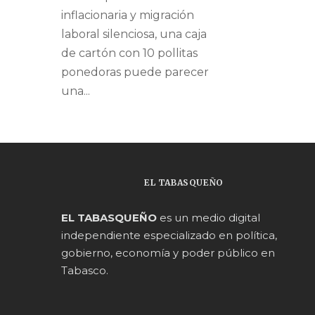
inflacionaria y migración
laboral silenciosa, una caja
de cartón con 10 pollitas
ponedoras puede parecer
una...
EL TABASQUEÑO
EL TABASQUEÑO
es un medio digital
independiente especializado en política,
gobierno, economía y poder público en
Tabasco.