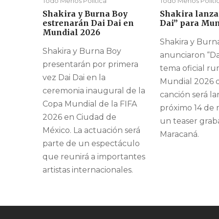
Todo Menos Política
Todo Menos Políti
Shakira y Burna Boy
Shakira lanza
estrenarán Dai Dai en
Dai” para Mun
Mundial 2026
Shakira y Burn
Shakira y Burna Boy
anunciaron “Dai
presentarán por primera
tema oficial r
vez Dai Dai en la
Mundial 2026 d
ceremonia inaugural de la
canción será la
Copa Mundial de la FIFA
próximo 14 de 
2026 en Ciudad de
un teaser gra
México. La actuación será
Maracaná.
parte de un espectáculo
que reunirá a importantes
artistas internacionales.