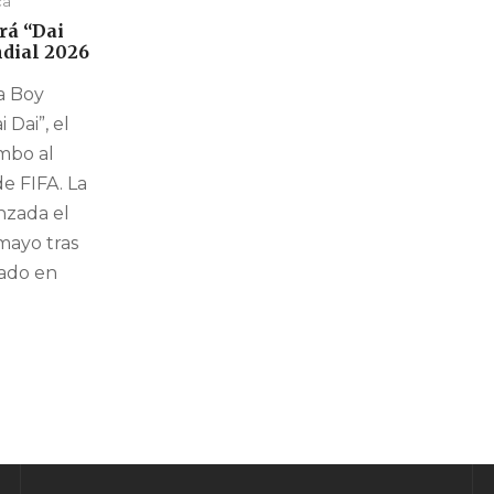
ca
rá “Dai
dial 2026
a Boy
 Dai”, el
umbo al
e FIFA. La
nzada el
mayo tras
bado en