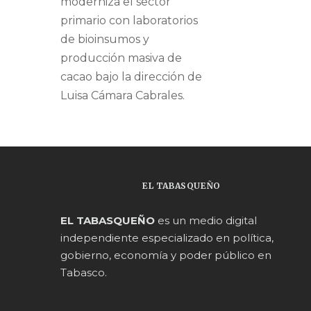
moderniza el sector
primario con laboratorios
de bioinsumos y
producción masiva de
cacao bajo la dirección de
Luisa Cámara Cabrales.
EL TABASQUEÑO
EL TABASQUEÑO
es un medio digital
independiente especializado en política,
gobierno, economía y poder público en
Tabasco.