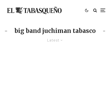
big band juchiman tabasco
Latest