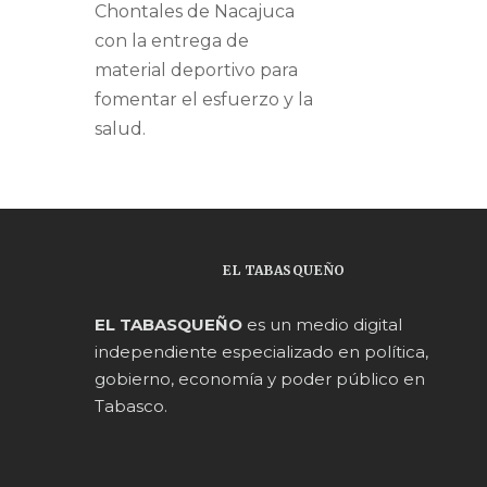
Chontales de Nacajuca
con la entrega de
material deportivo para
fomentar el esfuerzo y la
salud.
EL TABASQUEÑO
EL TABASQUEÑO
es un medio digital
independiente especializado en política,
gobierno, economía y poder público en
Tabasco.