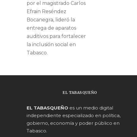
por el magistrado Carlos
Efrain Reséndez
Bocanegra, lideró la
entrega de aparatos
auditivos para fortalecer
la inclusión social en
Tabasco.
EL TABASQUEÑO
EL TABASQUEÑO
es un medio digital
independiente especializado en política,
gobierno, economía y poder público en
Tabasco.