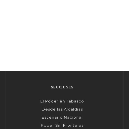
SECCIONES
El Poder en Tabasco
Desde las Alcaldías
Escenario Nacional
Poder Sin Fronteras