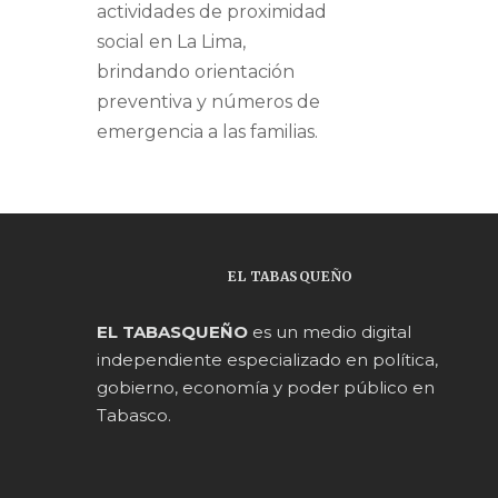
actividades de proximidad
social en La Lima,
brindando orientación
preventiva y números de
emergencia a las familias.
EL TABASQUEÑO
EL TABASQUEÑO
es un medio digital
independiente especializado en política,
gobierno, economía y poder público en
Tabasco.