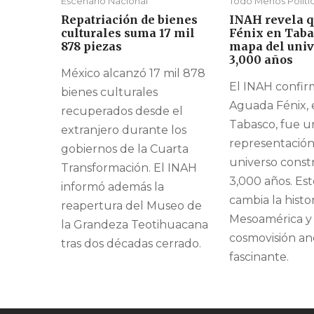
Escenario Nacional
Todo Menos Políti
Repatriación de bienes
INAH revela 
culturales suma 17 mil
Fénix en Taba
878 piezas
mapa del univ
3,000 años
México alcanzó 17 mil 878
El INAH confi
bienes culturales
Aguada Fénix, 
recuperados desde el
Tabasco, fue u
extranjero durante los
representación
gobiernos de la Cuarta
universo const
Transformación. El INAH
3,000 años. Es
informó además la
cambia la histo
reapertura del Museo de
Mesoamérica y
la Grandeza Teotihuacana
cosmovisión an
tras dos décadas cerrado.
fascinante.