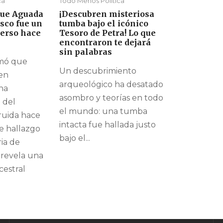
ca
Todo Menos Política
que Aguada
¡Descubren misteriosa
sco fue un
tumba bajo el icónico
erso hace
Tesoro de Petra! Lo que
encontraron te dejará
sin palabras
rmó que
Un descubrimiento
en
arqueológico ha desatado
na
asombro y teorías en todo
 del
el mundo: una tumba
ruida hace
intacta fue hallada justo
te hallazgo
bajo el...
ria de
 revela una
cestral