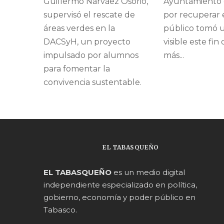
Guillermo Narváez Osorio,
Ayuntamiento 
supervisó el rescate de
por recuperar 
áreas verdes en la
público tomó u
DACSyH, un proyecto
visible este fi
impulsado por alumnos
más...
para fomentar la
convivencia sustentable.
EL TABASQUEÑO
EL TABASQUEÑO
es un medio digital
independiente especializado en política,
gobierno, economía y poder público en
Tabasco.