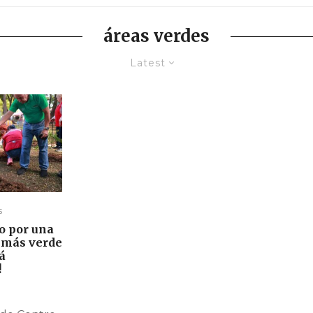
áreas verdes
Latest
s
o por una
 más verde
á
!