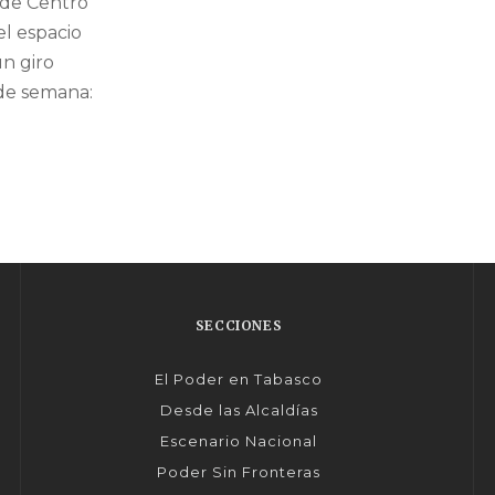
de Centro
el espacio
n giro
n de semana:
SECCIONES
El Poder en Tabasco
Desde las Alcaldías
Escenario Nacional
Poder Sin Fronteras