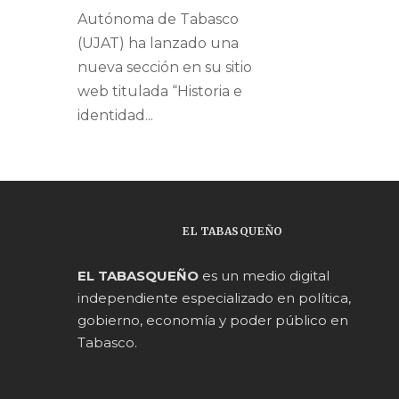
Autónoma de Tabasco
(UJAT) ha lanzado una
nueva sección en su sitio
web titulada “Historia e
identidad...
EL TABASQUEÑO
EL TABASQUEÑO
es un medio digital
independiente especializado en política,
gobierno, economía y poder público en
Tabasco.