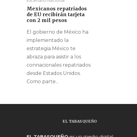
Escenario Nacional
Mexicanos repatriados
de EU recibirán tarjeta
con 2 mil pesos
El gobierno de México ha
implementado la
estrategia México te
abraza para asistir a los
connacionales repatriados
desde Estados Unidos.
Como parte...
EL TABASQUEÑO
EL TABASQUEÑO
es un medio digital