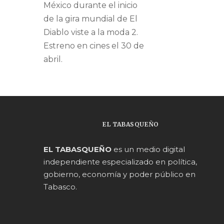
México durante el inicio
de la gira mundial de El
Diablo viste a la moda 2.
Estreno en cines el 30 de
abril.
EL TABASQUEÑO
EL TABASQUEÑO
es un medio digital
independiente especializado en política,
gobierno, economía y poder público en
Tabasco.