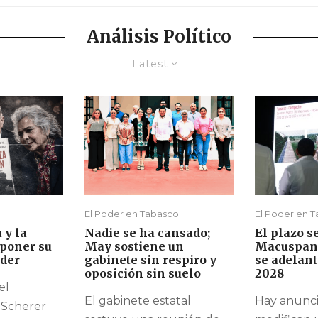
Análisis Político
Latest
El Poder en Tabasco
El Poder en 
 y la
Nadie se ha cansado;
El plazo s
mponer su
May sostiene un
Macuspan
oder
gabinete sin respiro y
se adelant
oposición sin suelo
2028
el
El gabinete estatal
Hay anunci
o Scherer