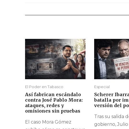
El Poder en Tabasco
Especial
Así fabrican escándalo
Scherer Ibarra
contra José Pablo Mora:
batalla por i
ataques, redes y
versión del p
omisiones sin pruebas
Tras su salida d
El caso Mora Gómez
gobierno, Juli