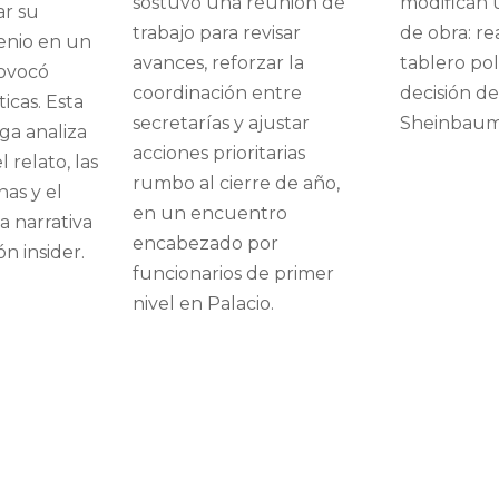
sostuvo una reunión de
modifican 
ar su
trabajo para revisar
de obra: r
xenio en un
avances, reforzar la
tablero polí
rovocó
coordinación entre
decisión de
icas. Esta
secretarías y ajustar
Sheinbaum 
ga analiza
acciones prioritarias
l relato, las
rumbo al cierre de año,
nas y el
en un encuentro
a narrativa
encabezado por
ión insider.
funcionarios de primer
nivel en Palacio.