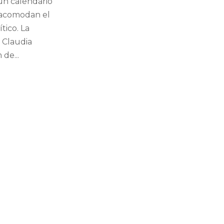
un calendario
eacomodan el
tico. La
 Claudia
de...