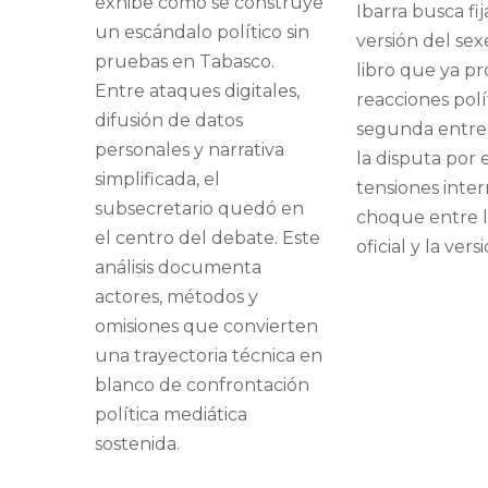
exhibe cómo se construye
Ibarra busca fij
un escándalo político sin
versión del se
pruebas en Tabasco.
libro que ya p
Entre ataques digitales,
reacciones polít
difusión de datos
segunda entre
personales y narrativa
la disputa por e
simplificada, el
tensiones inter
subsecretario quedó en
choque entre l
el centro del debate. Este
oficial y la vers
análisis documenta
actores, métodos y
omisiones que convierten
una trayectoria técnica en
blanco de confrontación
política mediática
sostenida.