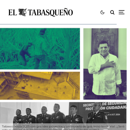
Tabasco inicia 2025 con grandes proyectos y un modelo de gobierno territorial. ¿Será
este el año en que las promesas se conviertan en resultados reales?