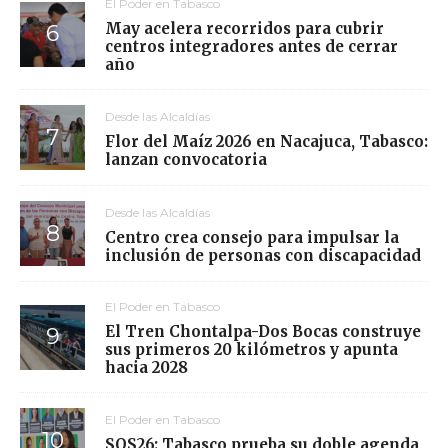
El Poder en Tabasco
May acelera recorridos para cubrir
centros integradores antes de cerrar
año
Desde las Alcaldías
Flor del Maíz 2026 en Nacajuca, Tabasco:
lanzan convocatoria
Desde las Alcaldías
Centro crea consejo para impulsar la
inclusión de personas con discapacidad
El Poder en Tabasco
El Tren Chontalpa-Dos Bocas construye
sus primeros 20 kilómetros y apunta
hacia 2028
El Poder en Tabasco
SOS26: Tabasco prueba su doble agenda