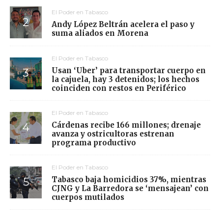
El Poder en Tabasco
Andy López Beltrán acelera el paso y
suma aliados en Morena
El Poder en Tabasco
Usan ‘Uber’ para transportar cuerpo en
la cajuela, hay 3 detenidos; los hechos
coinciden con restos en Periférico
El Poder en Tabasco
Cárdenas recibe 166 millones; drenaje
avanza y ostricultoras estrenan
programa productivo
El Poder en Tabasco
Tabasco baja homicidios 37%, mientras
CJNG y La Barredora se ‘mensajean’ con
cuerpos mutilados