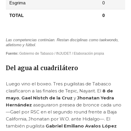
Esgrima
0
TOTAL
0
Las competencias continúan. Restan disciplinas como taekwondo,
atletismo y fútbol.
Fuente:
Gobierno de Tabasco / INJUDET / Elaboración propia
Del agua al cuadrilátero
Luego vino el boxeo. Tres pugilistas de Tabasco
clasificaron a las finales de Tepic, Nayarit. El
8 de
mayo
,
Gael Nistch de la Cruz
y
Jhonatan Yedra
Hernández
aseguraron presea de bronce cada uno
—Gael por RSC en el segundo round frente a Baja
California, Jhonatan por W.O. ante Hidalgo—. El
también pugilista
Gabriel Emiliano Avalos López