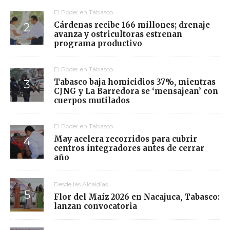
El Poder en Tabasco
Cárdenas recibe 166 millones; drenaje
avanza y ostricultoras estrenan
programa productivo
El Poder en Tabasco
Tabasco baja homicidios 37%, mientras
CJNG y La Barredora se ‘mensajean’ con
cuerpos mutilados
El Poder en Tabasco
May acelera recorridos para cubrir
centros integradores antes de cerrar
año
Desde las Alcaldías
Flor del Maíz 2026 en Nacajuca, Tabasco:
lanzan convocatoria