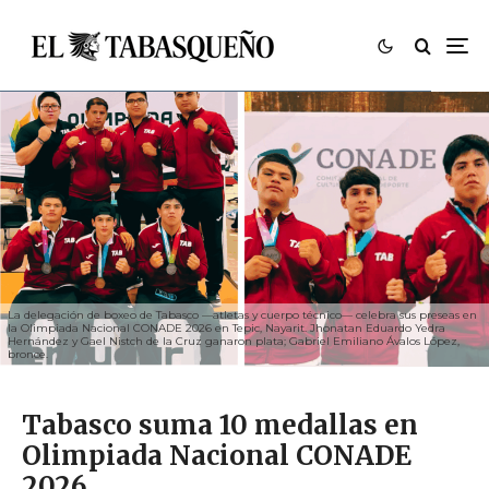
La delegación de boxeo de Tabasco —atletas y cuerpo técnico— celebra sus preseas en
la Olimpiada Nacional CONADE 2026 en Tepic, Nayarit. Jhonatan Eduardo Yedra
Hernández y Gael Nistch de la Cruz ganaron plata; Gabriel Emiliano Ávalos López,
bronce.
Tabasco suma 10 medallas en
Olimpiada Nacional CONADE
2026