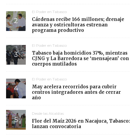
El Poder en Tabasco
Cárdenas recibe 166 millones; drenaje
avanza y ostricultoras estrenan
programa productivo
El Poder en Tabasco
Tabasco baja homicidios 37%, mientras
CJNG y La Barredora se ‘mensajean’ con
cuerpos mutilados
El Poder en Tabasco
May acelera recorridos para cubrir
centros integradores antes de cerrar
año
Desde las Alcaldías
Flor del Maíz 2026 en Nacajuca, Tabasco:
lanzan convocatoria