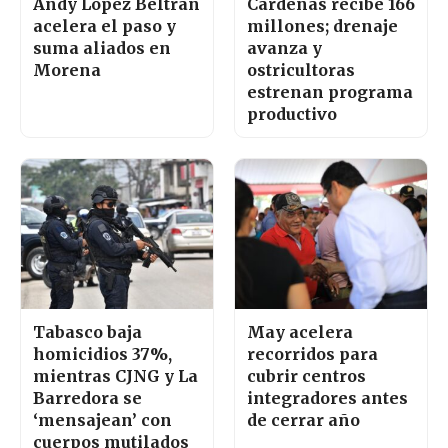
Andy López Beltrán
Cárdenas recibe 166
acelera el paso y
millones; drenaje
suma aliados en
avanza y
Morena
ostricultoras
estrenan programa
productivo
Tabasco baja
May acelera
homicidios 37%,
recorridos para
mientras CJNG y La
cubrir centros
Barredora se
integradores antes
‘mensajean’ con
de cerrar año
cuerpos mutilados