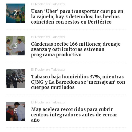
El Poder en Tabasco
Usan ‘Uber’ para transportar cuerpo en
la cajuela, hay 3 detenidos; los hechos
coinciden con restos en Periférico
El Poder en Tabasco
Cárdenas recibe 166 millones; drenaje
avanza y ostricultoras estrenan
programa productivo
El Poder en Tabasco
Tabasco baja homicidios 37%, mientras
CJNG y La Barredora se ‘mensajean’ con
cuerpos mutilados
El Poder en Tabasco
May acelera recorridos para cubrir
centros integradores antes de cerrar
año