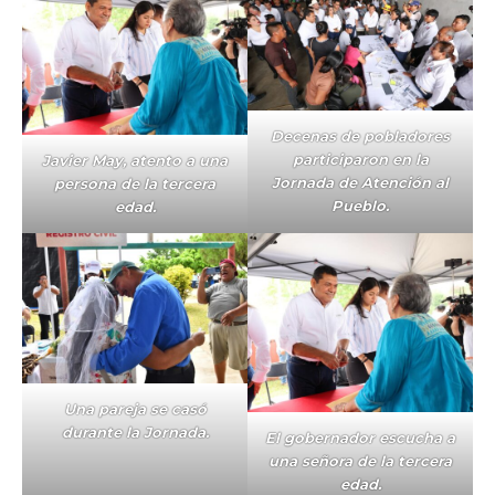
Decenas de pobladores
participaron en la
Javier May, atento a una
Jornada de Atención al
persona de la tercera
Pueblo.
edad.
Una pareja se casó
durante la Jornada.
El gobernador escucha a
una señora de la tercera
edad.