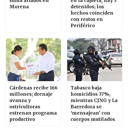
suma aliados en
en la cajuela, hay 3
Morena
detenidos; los
hechos coinciden
con restos en
Periférico
Cárdenas recibe 166
Tabasco baja
millones; drenaje
homicidios 37%,
avanza y
mientras CJNG y La
ostricultoras
Barredora se
estrenan programa
‘mensajean’ con
productivo
cuerpos mutilados