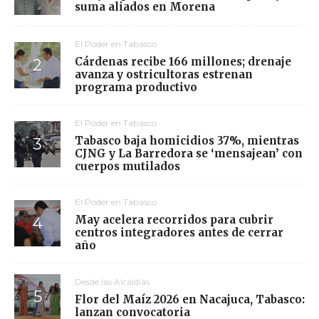
suma aliados en Morena
El Poder en Tabasco
Cárdenas recibe 166 millones; drenaje
avanza y ostricultoras estrenan
programa productivo
El Poder en Tabasco
Tabasco baja homicidios 37%, mientras
CJNG y La Barredora se ‘mensajean’ con
cuerpos mutilados
El Poder en Tabasco
May acelera recorridos para cubrir
centros integradores antes de cerrar
año
Desde las Alcaldías
Flor del Maíz 2026 en Nacajuca, Tabasco:
lanzan convocatoria