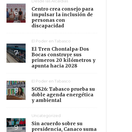
Desde las Alcaldías
Centro crea consejo para
impulsar la inclusión de
personas con
discapacidad
El Poder en Tabasco
El Tren Chontalpa-Dos
Bocas construye sus
primeros 20 kilómetros y
apunta hacia 2028
El Poder en Tabasco
SOS26: Tabasco prueba su
doble agenda energética
y ambiental
Uncategorized
Sin acuerdo sobre su
presidencia, Canaco suma