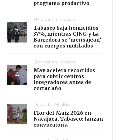
programa productivo
El Poder en Tabasco
Tabasco baja homicidios
37%, mientras CJNG y La
Barredora se ‘mensajean’
con cuerpos mutilados
El Poder en Tabasco
May acelera recorridos
para cubrir centros
integradores antes de
cerrar año
Desde las Alcaldías
Flor del Maíz 2026 en
Nacajuca, Tabasco: lanzan
convocatoria