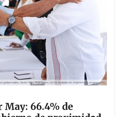
vo gobernador, Javier May Rodríguez, no ha tardado en imprimir su propio sello.
r May: 66.4% de