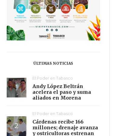
ÚLTIMAS NOTICIAS
El Poder en Tabasco
Andy López Beltrán
acelera el paso y suma
aliados en Morena
El Poder en Tabasco
Cárdenas recibe 166
millones; drenaje avanza
y ostricultoras estrenan