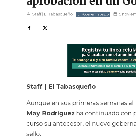
aprobación en un G
Staff | El Tabasqueño
5 noviem
El Poder en Tabasco
Staff | El Tabasqueño
Aunque en sus primeras semanas al 
May Rodríguez
ha continuado con 
curso su antecesor, el nuevo gobern
sello.