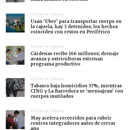
El Poder en Tabasco
Usan ‘Uber’ para transportar cuerpo en
la cajuela, hay 3 detenidos; los hechos
coinciden con restos en Periférico
El Poder en Tabasco
Cárdenas recibe 166 millones; drenaje
avanza y ostricultoras estrenan
programa productivo
El Poder en Tabasco
Tabasco baja homicidios 37%, mientras
CJNG y La Barredora se ‘mensajean’ con
cuerpos mutilados
El Poder en Tabasco
May acelera recorridos para cubrir
centros integradores antes de cerrar
año